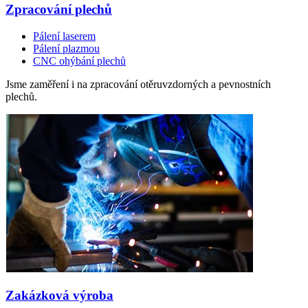
Zpracování plechů
Pálení laserem
Pálení plazmou
CNC ohýbání plechů
Jsme zaměření i na zpracování otěruvzdorných a pevnostních
plechů.
Zakázková výroba