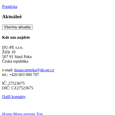
Poptávka
Aktuálně
Všechny aktuality
Kde nás najdete
DU-PE s.r.o.
Žďár 10
507 91 Stará Paka
Česká republika
e-mail:
dusan.peterka@du-pe.cz
tel.: +420 603 900 797
IČ: 27523675
DIČ: CZ27523675
Další kontakty
Home
Mapa serveru
Top