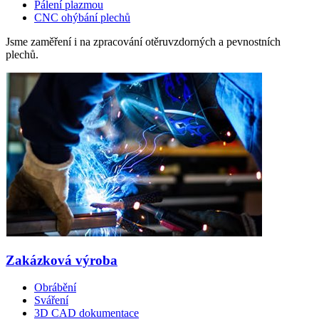
Pálení plazmou
CNC ohýbání plechů
Jsme zaměření i na zpracování otěruvzdorných a pevnostních
plechů.
Zakázková výroba
Obrábění
Sváření
3D CAD dokumentace