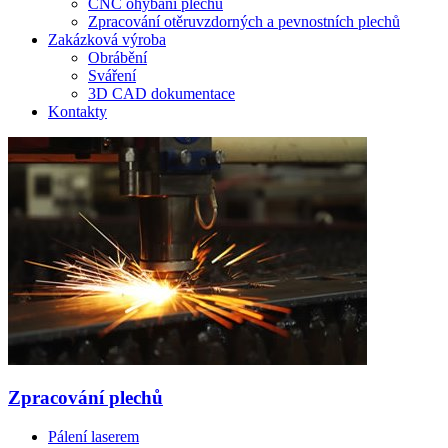
CNC ohýbání plechů
Zpracování otěruvzdorných a pevnostních plechů
Zakázková výroba
Obrábění
Sváření
3D CAD dokumentace
Kontakty
Zpracování plechů
Pálení laserem