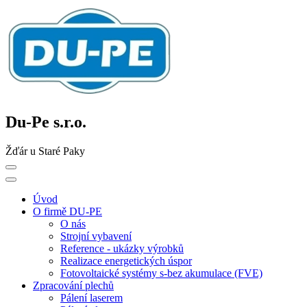
Du-Pe s.r.o.
Žďár u Staré Paky
Úvod
O firmě DU-PE
O nás
Strojní vybavení
Reference - ukázky výrobků
Realizace energetických úspor
Fotovoltaické systémy s-bez akumulace (FVE)
Zpracování plechů
Pálení laserem