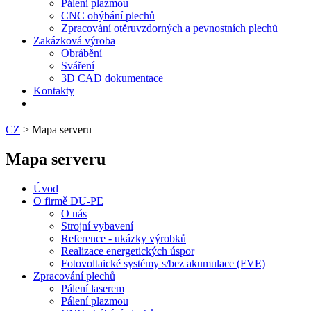
Pálení plazmou
CNC ohýbání plechů
Zpracování otěruvzdorných a pevnostních plechů
Zakázková výroba
Obrábění
Sváření
3D CAD dokumentace
Kontakty
CZ
> Mapa serveru
Mapa serveru
Úvod
O firmě DU-PE
O nás
Strojní vybavení
Reference - ukázky výrobků
Realizace energetických úspor
Fotovoltaické systémy s/bez akumulace (FVE)
Zpracování plechů
Pálení laserem
Pálení plazmou